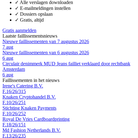
✓
Alle verslagen downloaden
✓
E-mailmeldingen instellen
✓
Dossiers opslaan
✓
Gratis, altijd
Gratis aanmelden
Laatste faillissementsnieuws
Nieuwe faillissementen van 7 augustus 2026
7 aug
Nieuwe faillissementen van 6 augustus 2026
6 aug
Circulair denimmerk MUD Jeans failliet verklaard door rechtbank
Amsterdam
6 aug
Faillissementen in het nieuws
Irene's Catering B.V.
F.16/26/315
Knaken Cryptohandel B.V.
F.10/26/251
Stichting Knaken Payments
F.10/26/252
Royal De Vries Cardboardprinting
F.18/26/151
Md Fashion Netherlands B.V.
F.13/26/235