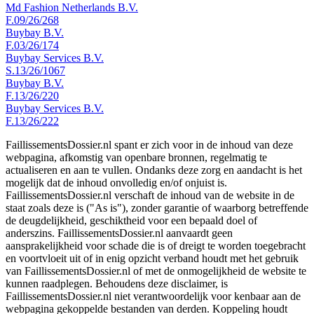
Md Fashion Netherlands B.V.
F.09/26/268
Buybay B.V.
F.03/26/174
Buybay Services B.V.
S.13/26/1067
Buybay B.V.
F.13/26/220
Buybay Services B.V.
F.13/26/222
FaillissementsDossier.nl spant er zich voor in de inhoud van deze
webpagina, afkomstig van openbare bronnen, regelmatig te
actualiseren en aan te vullen. Ondanks deze zorg en aandacht is het
mogelijk dat de inhoud onvolledig en/of onjuist is.
FaillissementsDossier.nl verschaft de inhoud van de website in de
staat zoals deze is ("As is"), zonder garantie of waarborg betreffende
de deugdelijkheid, geschiktheid voor een bepaald doel of
anderszins. FaillissementsDossier.nl aanvaardt geen
aansprakelijkheid voor schade die is of dreigt te worden toegebracht
en voortvloeit uit of in enig opzicht verband houdt met het gebruik
van FaillissementsDossier.nl of met de onmogelijkheid de website te
kunnen raadplegen. Behoudens deze disclaimer, is
FaillissementsDossier.nl niet verantwoordelijk voor kenbaar aan de
webpagina gekoppelde bestanden van derden. Koppeling houdt