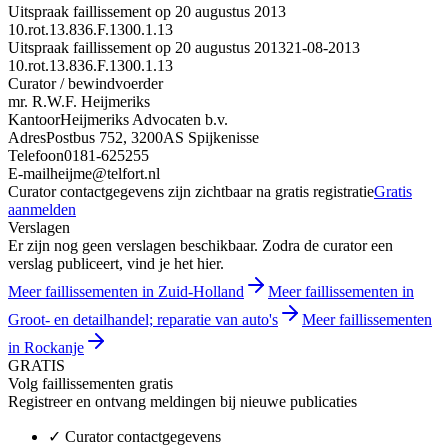
Uitspraak faillissement op 20 augustus 2013
10.rot.13.836.F.1300.1.13
Uitspraak faillissement op 20 augustus 2013
21-08-2013
10.rot.13.836.F.1300.1.13
Curator / bewindvoerder
mr. R.W.F. Heijmeriks
Kantoor
Heijmeriks Advocaten b.v.
Adres
Postbus 752, 3200AS Spijkenisse
Telefoon
0181-625255
E-mail
heijme@telfort.nl
Curator contactgegevens zijn zichtbaar na gratis registratie
Gratis
aanmelden
Verslagen
Er zijn nog geen verslagen beschikbaar. Zodra de curator een
verslag publiceert, vind je het hier.
Meer faillissementen in Zuid-Holland
Meer faillissementen in
Groot- en detailhandel; reparatie van auto's
Meer faillissementen
in Rockanje
GRATIS
Volg faillissementen gratis
Registreer en ontvang meldingen bij nieuwe publicaties
✓
Curator contactgegevens