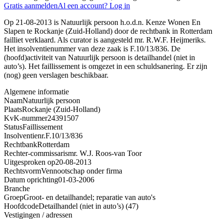
Gratis aanmelden
Al een account? Log in
Op 21-08-2013 is Natuurlijk persoon h.o.d.n. Kenze Wonen En
Slapen te Rockanje (Zuid-Holland) door de rechtbank in Rotterdam
failliet verklaard. Als curator is aangesteld mr. R.W.F. Heijmeriks.
Het insolventienummer van deze zaak is F.10/13/836. De
(hoofd)activiteit van Natuurlijk persoon is detailhandel (niet in
auto’s). Het faillissement is omgezet in een schuldsanering. Er zijn
(nog) geen verslagen beschikbaar.
Algemene informatie
Naam
Natuurlijk persoon
Plaats
Rockanje (Zuid-Holland)
KvK-nummer
24391507
Status
Faillissement
Insolventienr.
F.10/13/836
Rechtbank
Rotterdam
Rechter-commissaris
mr. W.J. Roos-van Toor
Uitgesproken op
20-08-2013
Rechtsvorm
Vennootschap onder firma
Datum oprichting
01-03-2006
Branche
Groep
Groot- en detailhandel; reparatie van auto's
Hoofdcode
Detailhandel (niet in auto’s) (47)
Vestigingen / adressen