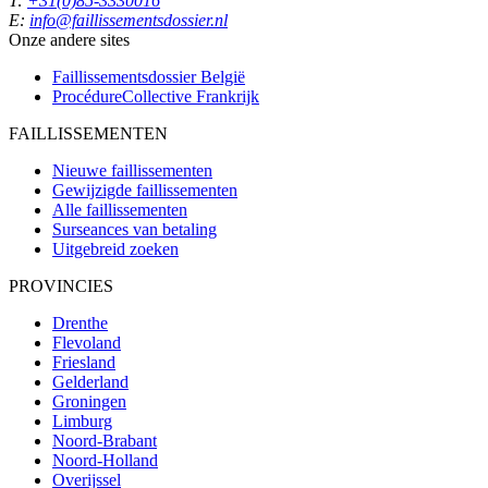
T:
+31(0)85-3330016
E:
info@faillissementsdossier.nl
Onze andere sites
Faillissementsdossier
België
ProcédureCollective
Frankrijk
FAILLISSEMENTEN
Nieuwe faillissementen
Gewijzigde faillissementen
Alle faillissementen
Surseances van betaling
Uitgebreid zoeken
PROVINCIES
Drenthe
Flevoland
Friesland
Gelderland
Groningen
Limburg
Noord-Brabant
Noord-Holland
Overijssel