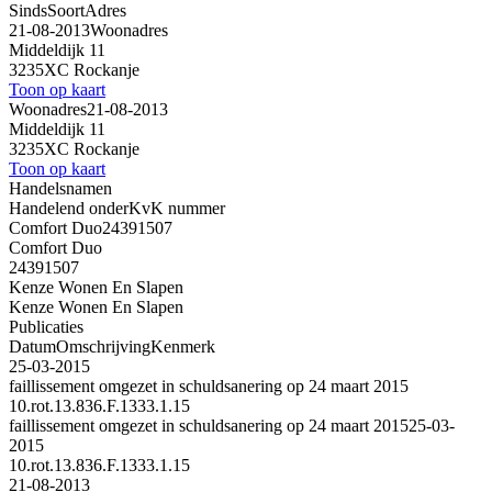
Sinds
Soort
Adres
21-08-2013
Woonadres
Middeldijk 11
3235XC Rockanje
Toon op kaart
Woonadres
21-08-2013
Middeldijk 11
3235XC Rockanje
Toon op kaart
Handelsnamen
Handelend onder
KvK nummer
Comfort Duo
24391507
Comfort Duo
24391507
Kenze Wonen En Slapen
Kenze Wonen En Slapen
Publicaties
Datum
Omschrijving
Kenmerk
25-03-2015
faillissement omgezet in schuldsanering op 24 maart 2015
10.rot.13.836.F.1333.1.15
faillissement omgezet in schuldsanering op 24 maart 2015
25-03-
2015
10.rot.13.836.F.1333.1.15
21-08-2013