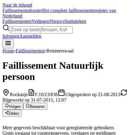
Naar de inhoud
Faillissements
dossier
Het complete faillissementsregister van
Nederland
Faillissementen
Veilingen
Nieuws
Statistieken
Inloggen
Aanmelden
Home
›
Faillissementen
›
Remmerswaal
Faillissement
Natuurlijk
persoon
Rockanje
F.10/13/836
Uitgesproken op 21-08-2013
Bijgewerkt op 31-07-2015, 12:07
Volgen
Bewaren
Delen
Meer gegevens beschikbaar voor geregistreerde gebruikers
Gratis toegang tot curatorgegevens, verslagen en meldingen