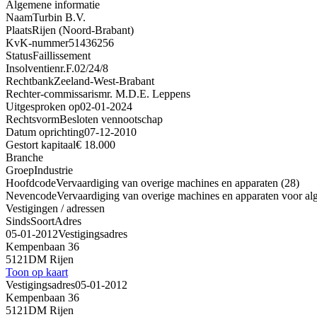
Algemene informatie
Naam
Turbin B.V.
Plaats
Rijen (Noord-Brabant)
KvK-nummer
51436256
Status
Faillissement
Insolventienr.
F.02/24/8
Rechtbank
Zeeland-West-Brabant
Rechter-commissaris
mr. M.D.E. Leppens
Uitgesproken op
02-01-2024
Rechtsvorm
Besloten vennootschap
Datum oprichting
07-12-2010
Gestort kapitaal
€ 18.000
Branche
Groep
Industrie
Hoofdcode
Vervaardiging van overige machines en apparaten (28)
Nevencode
Vervaardiging van overige machines en apparaten voor al
Vestigingen / adressen
Sinds
Soort
Adres
05-01-2012
Vestigingsadres
Kempenbaan 36
5121DM Rijen
Toon op kaart
Vestigingsadres
05-01-2012
Kempenbaan 36
5121DM Rijen