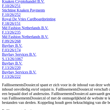
Knaken Cryptohandel B.V.
F.10/26/251
Stichting Knaken Payments
F.10/26/252
Royal De Vries Cardboardprinting
F.18/26/151
Md Fashion Netherlands B.V.
F.13/26/235
Md Fashion Netherlands B.V.
F.09/26/268
Buybay B.V.
F.03/26/174
Buybay Services B.V.
S.13/26/1067
Buybay B.V.
F.13/26/220
Buybay Services B.V.
F.13/26/222
FaillissementsDossier.nl spant er zich voor in de inhoud van deze we
inhoud onvolledig en/of onjuist is. FaillissementsDossier.nl verschaft
een bepaald doel of anderszins. FaillissementsDossier.nl aanvaardt gee
van FaillissementsDossier.nl of met de onmogelijkheid de website te
bestanden van derden. Koppeling houdt geen bekrachtiging van die b