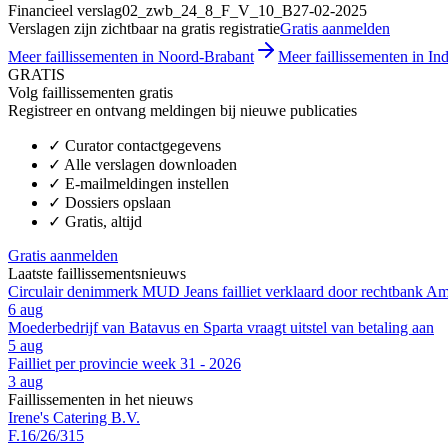
Financieel verslag
02_zwb_24_8_F_V_10_B
27-02-2025
Verslagen zijn zichtbaar na gratis registratie
Gratis aanmelden
Meer faillissementen in Noord-Brabant
Meer faillissementen in Ind
GRATIS
Volg faillissementen gratis
Registreer en ontvang meldingen bij nieuwe publicaties
✓
Curator contactgegevens
✓
Alle verslagen downloaden
✓
E-mailmeldingen instellen
✓
Dossiers opslaan
✓
Gratis, altijd
Gratis aanmelden
Laatste faillissementsnieuws
Circulair denimmerk MUD Jeans failliet verklaard door rechtbank A
6 aug
Moederbedrijf van Batavus en Sparta vraagt uitstel van betaling aan
5 aug
Failliet per provincie week 31 - 2026
3 aug
Faillissementen in het nieuws
Irene's Catering B.V.
F.16/26/315