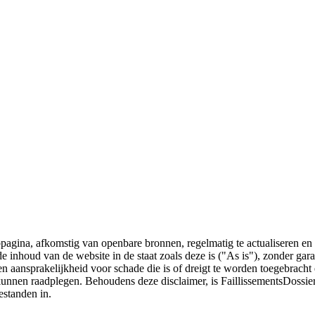
bpagina, afkomstig van openbare bronnen, regelmatig te actualiseren en 
 de inhoud van de website in de staat zoals deze is ("As is"), zonder ga
n aansprakelijkheid voor schade die is of dreigt te worden toegebracht 
 kunnen raadplegen. Behoudens deze disclaimer, is FaillissementsDossi
estanden in.