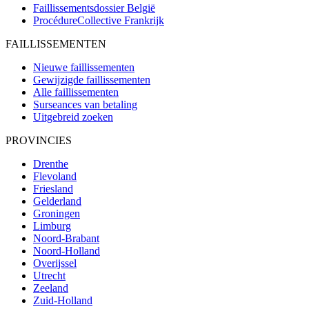
Faillissementsdossier
België
ProcédureCollective
Frankrijk
FAILLISSEMENTEN
Nieuwe faillissementen
Gewijzigde faillissementen
Alle faillissementen
Surseances van betaling
Uitgebreid zoeken
PROVINCIES
Drenthe
Flevoland
Friesland
Gelderland
Groningen
Limburg
Noord-Brabant
Noord-Holland
Overijssel
Utrecht
Zeeland
Zuid-Holland