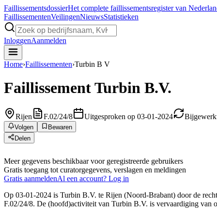
Faillissements
dossier
Het complete faillissementsregister van Nederla
Faillissementen
Veilingen
Nieuws
Statistieken
Inloggen
Aanmelden
Home
›
Faillissementen
›
Turbin B V
Faillissement
Turbin B.V.
Rijen
F.02/24/8
Uitgesproken op 03-01-2024
Bijgewerk
Volgen
Bewaren
Delen
Meer gegevens beschikbaar voor geregistreerde gebruikers
Gratis toegang tot curatorgegevens, verslagen en meldingen
Gratis aanmelden
Al een account? Log in
Op 03-01-2024 is Turbin B.V. te Rijen (Noord-Brabant) door de rechtb
F.02/24/8. De (hoofd)activiteit van Turbin B.V. is vervaardiging van 