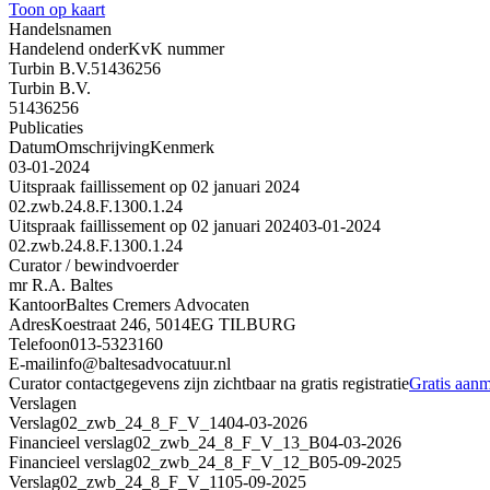
Toon op kaart
Handelsnamen
Handelend onder
KvK nummer
Turbin B.V.
51436256
Turbin B.V.
51436256
Publicaties
Datum
Omschrijving
Kenmerk
03-01-2024
Uitspraak faillissement op 02 januari 2024
02.zwb.24.8.F.1300.1.24
Uitspraak faillissement op 02 januari 2024
03-01-2024
02.zwb.24.8.F.1300.1.24
Curator / bewindvoerder
mr R.A. Baltes
Kantoor
Baltes Cremers Advocaten
Adres
Koestraat 246, 5014EG TILBURG
Telefoon
013-5323160
E-mail
info@baltesadvocatuur.nl
Curator contactgegevens zijn zichtbaar na gratis registratie
Gratis aan
Verslagen
Verslag
02_zwb_24_8_F_V_14
04-03-2026
Financieel verslag
02_zwb_24_8_F_V_13_B
04-03-2026
Financieel verslag
02_zwb_24_8_F_V_12_B
05-09-2025
Verslag
02_zwb_24_8_F_V_11
05-09-2025