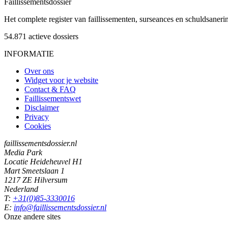
Faillissements
dossier
Het complete register van faillissementen, surseances en schuldsaner
54.871
actieve dossiers
INFORMATIE
Over ons
Widget voor je website
Contact & FAQ
Faillissementswet
Disclaimer
Privacy
Cookies
faillissementsdossier.nl
Media Park
Locatie Heideheuvel H1
Mart Smeetslaan 1
1217 ZE Hilversum
Nederland
T:
+31(0)85-3330016
E:
info@faillissementsdossier.nl
Onze andere sites