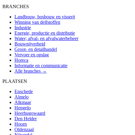
BRANCHES
Landbouw, bosbouw en visserij
Winning van delfstoffen
Industrie
Energie, productie en distributie
Water; afval- en afvalwaterbeheer
Bouwnijverheid
Groot- en detailhandel
Vervoer en opslag
Horeca
Informatie en communicatie
Alle branches →
PLAATSEN
Enschede
Almelo
Alkmaar
Hengelo
Heerhugowaard
Den Helder
Hoorn
Oldenzaal
Nijverdal