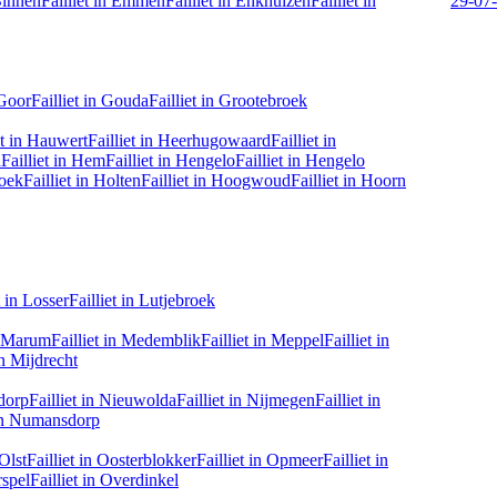
innen
Failliet in
Emmen
Failliet in
Enkhuizen
Failliet in
29-07
Goor
Failliet in
Gouda
Failliet in
Grootebroek
t in
Hauwert
Failliet in
Heerhugowaard
Failliet in
d
Failliet in
Hem
Failliet in
Hengelo
Failliet in
Hengelo
oek
Failliet in
Holten
Failliet in
Hoogwoud
Failliet in
Hoorn
 in
Losser
Failliet in
Lutjebroek
Marum
Failliet in
Medemblik
Failliet in
Meppel
Failliet in
n
Mijdrecht
dorp
Failliet in
Nieuwolda
Failliet in
Nijmegen
Failliet in
n
Numansdorp
Olst
Failliet in
Oosterblokker
Failliet in
Opmeer
Failliet in
spel
Failliet in
Overdinkel