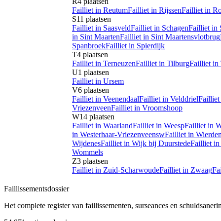
R
4
plaatsen
Failliet in
Reutum
Failliet in
Rijssen
Failliet in
Ro
S
11
plaatsen
Failliet in
Saasveld
Failliet in
Schagen
Failliet in
in
Sint Maarten
Failliet in
Sint Maartensvlotbrug
Spanbroek
Failliet in
Spierdijk
T
4
plaatsen
Failliet in
Terneuzen
Failliet in
Tilburg
Failliet in
U
1
plaatsen
Failliet in
Ursem
V
6
plaatsen
Failliet in
Veenendaal
Failliet in
Velddriel
Failliet
Vriezenveen
Failliet in
Vroomshoop
W
14
plaatsen
Failliet in
Waarland
Failliet in
Weesp
Failliet in
W
in
Westerhaar-Vriezenveensw
Failliet in
Wierde
Wijdenes
Failliet in
Wijk bij Duurstede
Failliet in
Wommels
Z
3
plaatsen
Failliet in
Zuid-Scharwoude
Failliet in
Zwaag
Fai
Faillissements
dossier
Het complete register van faillissementen, surseances en schuldsaner