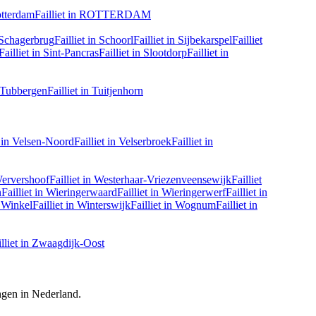
tterdam
Failliet in
ROTTERDAM
Schagerbrug
Failliet in
Schoorl
Failliet in
Sijbekarspel
Failliet
Failliet in
Sint-Pancras
Failliet in
Slootdorp
Failliet in
Tubbergen
Failliet in
Tuitjenhorn
 in
Velsen-Noord
Failliet in
Velserbroek
Failliet in
ervershoof
Failliet in
Westerhaar-Vriezenveensewijk
Failliet
n
Failliet in
Wieringerwaard
Failliet in
Wieringerwerf
Failliet in
Winkel
Failliet in
Winterswijk
Failliet in
Wognum
Failliet in
lliet in
Zwaagdijk-Oost
ingen in Nederland.