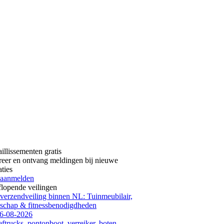
aillissementen gratis
reer en ontvang meldingen bij nieuwe
aties
 aanmelden
flopende veilingen
 verzendveiling binnen NL: Tuinmeubilair,
schap & fitnessbenodigdheden
6-08-2026
ftrucks, pontonboot, verreiker, boten,