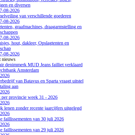
igen en diversen
7-08-2026
elveiling van verschillende goederen
7-08-2026
tenten, graafmachines, draagarmstelling en
dschappen
7-08-2026
isjes, hout, dakleer, Opslagtenten en
dschap
7-08-2026
t nieuws
air denimmerk MUD Jeans failliet verklaard
rechtbank Amsterdam
-2026
bedrijf van Batavus en Sparta vraagt uitstel
taling aan
-2026
et per provincie week 31 - 2026
-2026
jk lenen zonder recente jaarcijfers uitgelegd
-2026
 faillissementen van 30 juli 2026
-2026
 faillissementen van 29 juli 2026