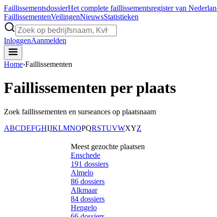
Faillissements
dossier
Het complete faillissementsregister van Nederla
Faillissementen
Veilingen
Nieuws
Statistieken
Inloggen
Aanmelden
Home
›
Faillissementen
Faillissementen per plaats
Zoek faillissementen en surseances op plaatsnaam
A
B
C
D
E
F
G
H
I
J
K
L
M
N
O
P
Q
R
S
T
U
V
W
X
Y
Z
Meest gezochte plaatsen
Enschede
191
dossiers
Almelo
86
dossiers
Alkmaar
84
dossiers
Hengelo
66
dossiers