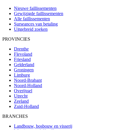
Nieuwe faillissementen
Gewijzigde faillissementen
Alle faillissementen
Surseances van betaling
Uitgebreid zoeken
PROVINCIES
Drenthe
Flevoland
Friesland
Gelderland
Groningen
Limburg
Noord-Brabant
Noord-Holland
Overijssel
Utrecht
Zeeland
Zuid-Holland
BRANCHES
Landbouw, bosbouw en visserij