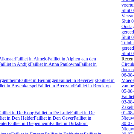
voertu
Sluit
0
Verzam
Sluit
0
Opslag
geree
Sluit
0
Tuinhu
geree
Sluit
0
Alkmaar
Failliet in
Almelo
Failliet in
Alphen aan den
Recen
ailliet in
Andijk
Failliet in
Anna Paulowna
Failliet in
Circul
door 
06-08
rgentheim
Failliet in
Beuningen
Failliet in
Beverwijk
Failliet in
Moeder
liet in
Bovenkarspel
Failliet in
Breezand
Failliet in
Broek op
van be
05-08
Failli
03-08
Zakeli
ailliet in
De Koog
Failliet in
De Lutte
Failliet in
De
01-08
liet in
Den Helder
Failliet in
Den Oever
Failliet in
Nieuwe
nter
Failliet in
Diepenheim
Failliet in
Dirkshorn
30-07
Nieuwe