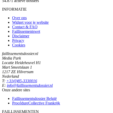
54.871
actieve dossiers
INFORMATIE
Over ons
Widget voor je website
Contact & FAQ
Faillissementswet
Disclaimer
Privacy
Cookies
faillissementsdossier.nl
Media Park
Locatie Heideheuvel H1
Mart Smeetslaan 1
1217 ZE Hilversum
Nederland
T:
+31(0)85-3330016
E:
info@faillissementsdossier.nl
Onze andere sites
Faillissementsdossier
België
ProcédureCollective
Frankrijk
FAILLISSEMENTEN