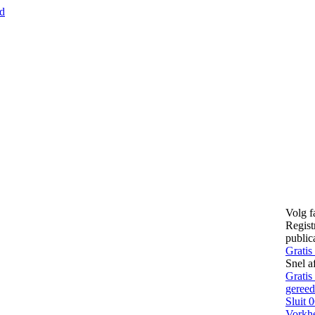
nd
Volg f
Regist
public
Gratis
Snel a
Gratis
gereed
Sluit
0
Vorkhe