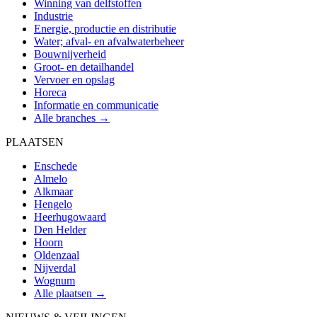
Winning van delfstoffen
Industrie
Energie, productie en distributie
Water; afval- en afvalwaterbeheer
Bouwnijverheid
Groot- en detailhandel
Vervoer en opslag
Horeca
Informatie en communicatie
Alle branches →
PLAATSEN
Enschede
Almelo
Alkmaar
Hengelo
Heerhugowaard
Den Helder
Hoorn
Oldenzaal
Nijverdal
Wognum
Alle plaatsen →