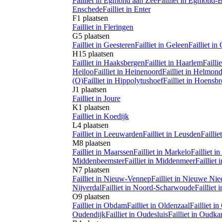
Failliet in
Egmond aan Zee
Failliet in
Egmond-B
Enschede
Failliet in
Enter
F
1
plaatsen
Failliet in
Fleringen
G
5
plaatsen
Failliet in
Geesteren
Failliet in
Geleen
Failliet in
H
15
plaatsen
Failliet in
Haaksbergen
Failliet in
Haarlem
Faillie
Heiloo
Failliet in
Heinenoord
Failliet in
Helmon
(O)
Failliet in
Hippolytushoef
Failliet in
Hoensbr
J
1
plaatsen
Failliet in
Joure
K
1
plaatsen
Failliet in
Koedijk
L
4
plaatsen
Failliet in
Leeuwarden
Failliet in
Leusden
Failliet
M
8
plaatsen
Failliet in
Maarssen
Failliet in
Markelo
Failliet in
Middenbeemster
Failliet in
Middenmeer
Failliet i
N
7
plaatsen
Failliet in
Nieuw-Vennep
Failliet in
Nieuwe Nie
Nijverdal
Failliet in
Noord-Scharwoude
Failliet i
O
9
plaatsen
Failliet in
Obdam
Failliet in
Oldenzaal
Failliet in
Oudendijk
Failliet in
Oudesluis
Failliet in
Oudkar