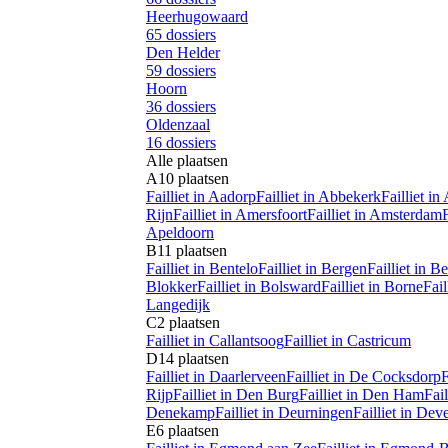
Heerhugowaard
65
dossiers
Den Helder
59
dossiers
Hoorn
36
dossiers
Oldenzaal
16
dossiers
Alle plaatsen
A
10
plaatsen
Failliet in
Aadorp
Failliet in
Abbekerk
Failliet in
Rijn
Failliet in
Amersfoort
Failliet in
Amsterdam
F
Apeldoorn
B
11
plaatsen
Failliet in
Bentelo
Failliet in
Bergen
Failliet in
Be
Blokker
Failliet in
Bolsward
Failliet in
Borne
Fail
Langedijk
C
2
plaatsen
Failliet in
Callantsoog
Failliet in
Castricum
D
14
plaatsen
Failliet in
Daarlerveen
Failliet in
De Cocksdorp
F
Rijp
Failliet in
Den Burg
Failliet in
Den Ham
Fail
Denekamp
Failliet in
Deurningen
Failliet in
Deve
E
6
plaatsen