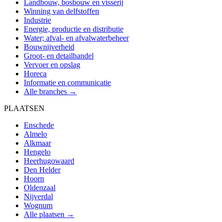
Landbouw, bosbouw en visserij
Winning van delfstoffen
Industrie
Energie, productie en distributie
Water; afval- en afvalwaterbeheer
Bouwnijverheid
Groot- en detailhandel
Vervoer en opslag
Horeca
Informatie en communicatie
Alle branches →
PLAATSEN
Enschede
Almelo
Alkmaar
Hengelo
Heerhugowaard
Den Helder
Hoorn
Oldenzaal
Nijverdal
Wognum
Alle plaatsen →