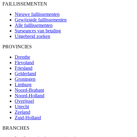
FAILLISSEMENTEN
Nieuwe faillissementen
Gewijzigde faillissementen
Alle faillissementen
Surseances van betaling
Uitgebreid zoeken
PROVINCIES
Drenthe
Flevoland
Friesland
Gelderland
Groningen
Limburg
Noord-Brabant
Noord-Holland
Overijssel
Utrecht
Zeeland
Zuid-Holland
BRANCHES