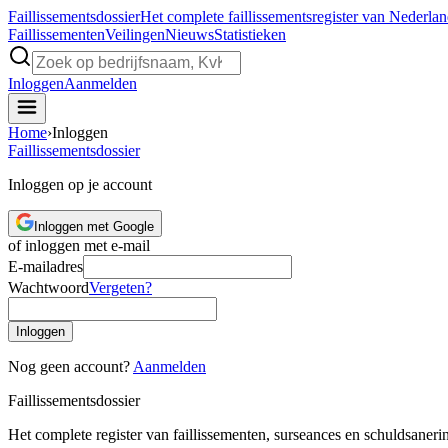
Faillissements
dossier
Het complete faillissementsregister van Nederla
Faillissementen
Veilingen
Nieuws
Statistieken
Inloggen
Aanmelden
Home
›
Inloggen
Faillissements
dossier
Inloggen op je account
Inloggen met Google
of inloggen met e-mail
E-mailadres
Wachtwoord
Vergeten?
Inloggen
Nog geen account?
Aanmelden
Faillissements
dossier
Het complete register van faillissementen, surseances en schuldsaner