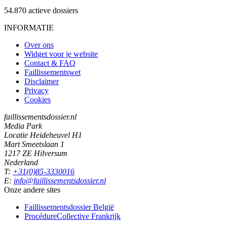
54.870
actieve dossiers
INFORMATIE
Over ons
Widget voor je website
Contact & FAQ
Faillissementswet
Disclaimer
Privacy
Cookies
faillissementsdossier.nl
Media Park
Locatie Heideheuvel H1
Mart Smeetslaan 1
1217 ZE Hilversum
Nederland
T:
+31(0)85-3330016
E:
info@faillissementsdossier.nl
Onze andere sites
Faillissementsdossier
België
ProcédureCollective
Frankrijk