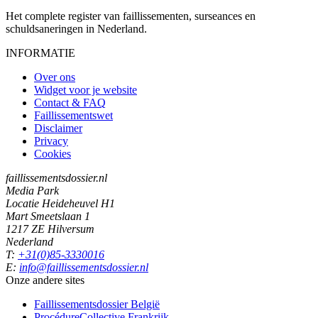
Het complete register van faillissementen, surseances en
schuldsaneringen in Nederland.
INFORMATIE
Over ons
Widget voor je website
Contact & FAQ
Faillissementswet
Disclaimer
Privacy
Cookies
faillissementsdossier.nl
Media Park
Locatie Heideheuvel H1
Mart Smeetslaan 1
1217 ZE Hilversum
Nederland
T:
+31(0)85-3330016
E:
info@faillissementsdossier.nl
Onze andere sites
Faillissementsdossier
België
ProcédureCollective
Frankrijk