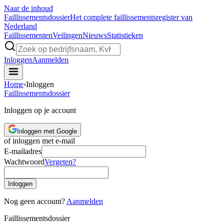
Naar de inhoud
Faillissements
dossier
Het complete faillissementsregister van
Nederland
Faillissementen
Veilingen
Nieuws
Statistieken
Inloggen
Aanmelden
Home
›
Inloggen
Faillissements
dossier
Inloggen op je account
Inloggen met Google
of inloggen met e-mail
E-mailadres
Wachtwoord
Vergeten?
Inloggen
Nog geen account?
Aanmelden
Faillissements
dossier