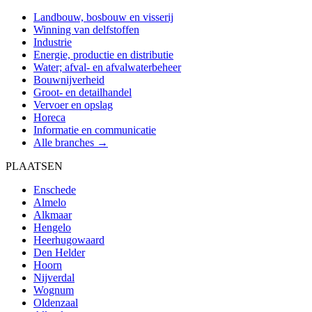
Landbouw, bosbouw en visserij
Winning van delfstoffen
Industrie
Energie, productie en distributie
Water; afval- en afvalwaterbeheer
Bouwnijverheid
Groot- en detailhandel
Vervoer en opslag
Horeca
Informatie en communicatie
Alle branches →
PLAATSEN
Enschede
Almelo
Alkmaar
Hengelo
Heerhugowaard
Den Helder
Hoorn
Nijverdal
Wognum
Oldenzaal