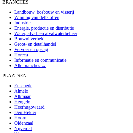
BRANCHES
Landbouw, bosbouw en visserij
Winning van delfstoffen
Industrie
Energie, productie en distributie
Water; afval- en afvalwaterbeheer
Bouwnijverheid
Groot- en detailhandel
Vervoer en opslag
Horeca
Informatie en communicatie
Alle branches →
PLAATSEN
Enschede
Almelo
Alkmaar
Hengelo
Heerhugowaard
Den Helder
Hoorn
Oldenzaal
Nijverdal