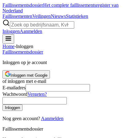
Faillissements
dossier
Het complete faillissementsregister van
Nederland
Faillissementen
Veilingen
Nieuws
Statistieken
Inloggen
Aanmelden
Home
›
Inloggen
Faillissements
dossier
Inloggen op je account
Inloggen met Google
of inloggen met e-mail
E-mailadres
Wachtwoord
Vergeten?
Inloggen
Nog geen account?
Aanmelden
Faillissements
dossier