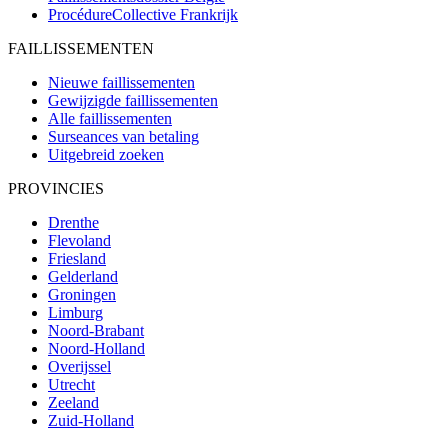
ProcédureCollective
Frankrijk
FAILLISSEMENTEN
Nieuwe faillissementen
Gewijzigde faillissementen
Alle faillissementen
Surseances van betaling
Uitgebreid zoeken
PROVINCIES
Drenthe
Flevoland
Friesland
Gelderland
Groningen
Limburg
Noord-Brabant
Noord-Holland
Overijssel
Utrecht
Zeeland
Zuid-Holland