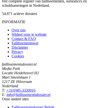
Het complete register van faillissementen, surseances en
schuldsaneringen in Nederland.
54.871
actieve dossiers
INFORMATIE
Over ons
Widget voor je website
Contact & FAQ
Faillissementswet
Disclaimer
Privacy
Cookies
faillissementsdossier.nl
Media Park
Locatie Heideheuvel H1
Mart Smeetslaan 1
1217 ZE Hilversum
Nederland
T:
+31(0)85-3330016
E:
info@faillissementsdossier.nl
Onze andere sites
Faillissementsdossier
België